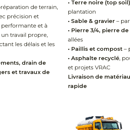
•
Terre noire (top soil
préparation de terrain,
plantation
ec précision et
• Sable & gravier
– par
e performante et à
•
Pierre 3/4, pierre de 
 un travail propre,
allées
tant les délais et les
• Paillis et compost
– 
• Asphalte recyclé
, p
ements, drain de
et projets VRAC
rs et travaux de
Livraison de matériau
rapide