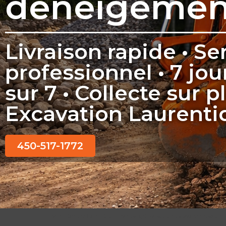
déneigemen
Livraison rapide • Se
professionnel • 7 jou
sur 7 • Collecte sur p
Excavation Laurenti
450-517-1772
Mini-Carrière Saint-Colomban est spécialisée en excavation résidenti