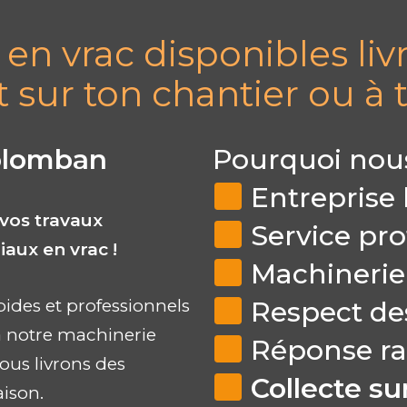
en vrac disponibles li
 sur ton chantier ou à t
Colomban
Pourquoi nous
Entreprise 
vos travaux
Service pro
iaux en vrac !
Machineri
apides et professionnels
Respect des
 à notre machinerie
Réponse ra
nous livrons des
Collecte sur
aison.