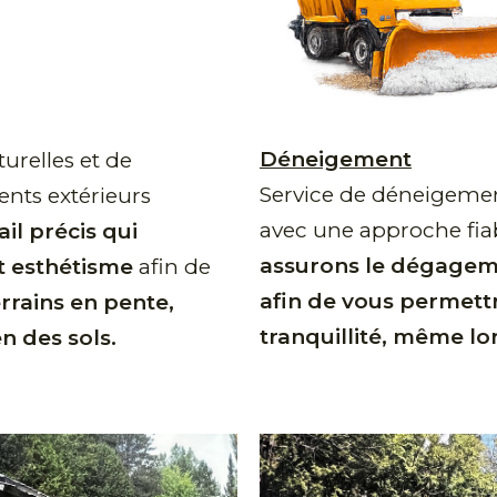
Déneigement
turelles et de
Service de déneigeme
ts extérieurs
avec une approche fiab
ail précis qui
assurons le dégageme
et esthétisme
afin de
afin de vous permettr
rrains en pente,
tranquillité, même lo
 des sols.