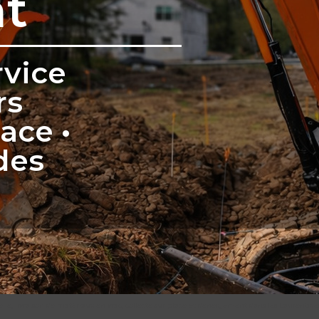
t
rvice
rs
lace •
des
elle, livraison de matériaux en vrac, collecte sur place et déneigement dans les Laurentid