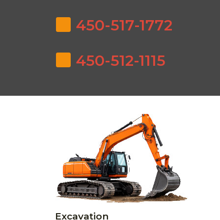
450-517-1772
450-512-1115
Excavation